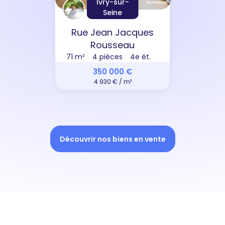
Ivry-sur-
Seine
Rue Jean Jacques
Rousseau
71 m²
4 pièces
4e ét.
350 000 €
4 930 € / m²
Découvrir nos biens en vente