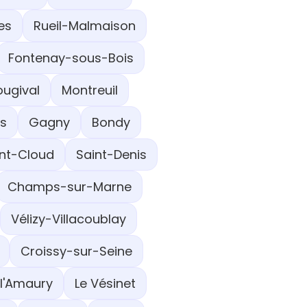
es
Rueil-Malmaison
Fontenay-sous-Bois
ougival
Montreuil
ns
Gagny
Bondy
int-Cloud
Saint-Denis
Champs-sur-Marne
Vélizy-Villacoublay
Croissy-sur-Seine
l'Amaury
Le Vésinet