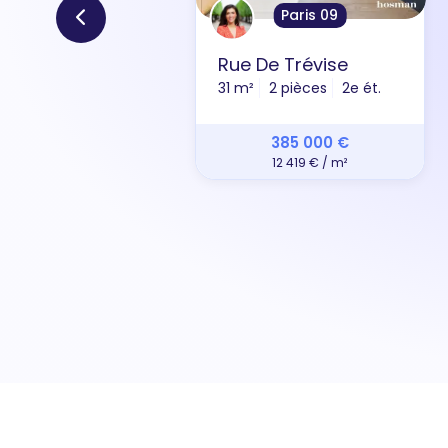
Paris 09
Rue De Trévise
31 m²
2 pièces
2e ét.
385 000 €
12 419 € / m²