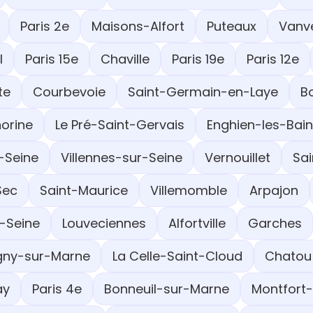
Paris 2e
Maisons-Alfort
Puteaux
Vanv
l
Paris 15e
Chaville
Paris 19e
Paris 12e
te
Courbevoie
Saint-Germain-en-Laye
B
orine
Le Pré-Saint-Gervais
Enghien-les-Bai
-Seine
Villennes-sur-Seine
Vernouillet
Sa
Sec
Saint-Maurice
Villemomble
Arpajon
-Seine
Louveciennes
Alfortville
Garches
ny-sur-Marne
La Celle-Saint-Cloud
Chatou
ay
Paris 4e
Bonneuil-sur-Marne
Montfort-