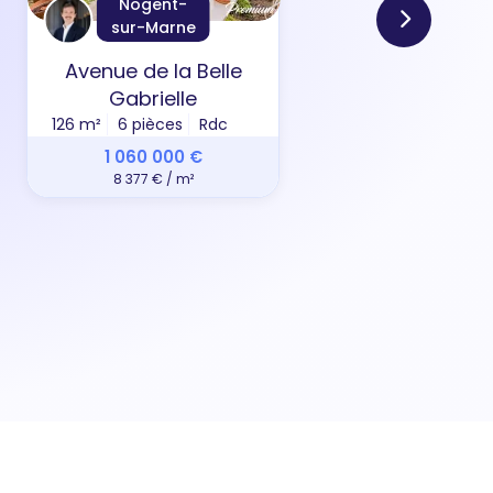
Nogent-
sur-Marne
Avenue de la Belle
All
Gabrielle
126 m²
6 pièces
Rdc
69 m
1 060 000 €
8 377 € / m²