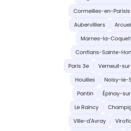
Cormeilles-en-Parisis
Aubervilliers
Arcuei
Marnes-la-Coquet
Conflans-Sainte-Hon
Paris 3e
Verneuil-sur
Houilles
Noisy-le-
Pantin
Épinay-sur
Le Raincy
Champig
Ville-d'Avray
Virofl