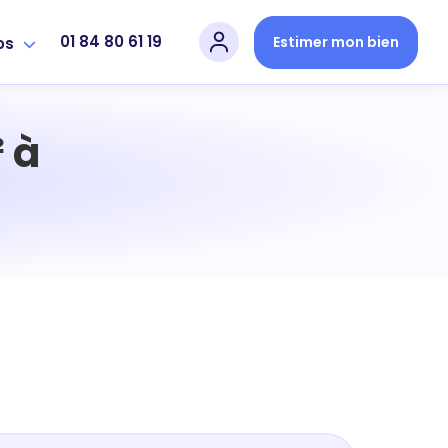
01 84 80 61 19
Estimer mon bien
os
 à