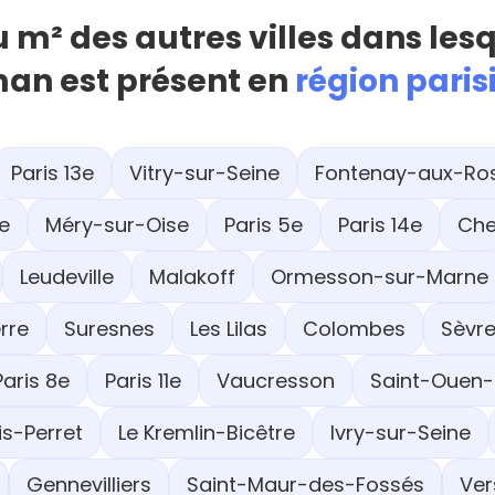
u m² des autres villes dans les
an est présent en
région pari
Paris 13e
Vitry-sur-Seine
Fontenay-aux-Ro
e
Méry-sur-Oise
Paris 5e
Paris 14e
Che
Leudeville
Malakoff
Ormesson-sur-Marne
rre
Suresnes
Les Lilas
Colombes
Sèvr
Paris 8e
Paris 11e
Vaucresson
Saint-Ouen-
is-Perret
Le Kremlin-Bicêtre
Ivry-sur-Seine
Gennevilliers
Saint-Maur-des-Fossés
Ver