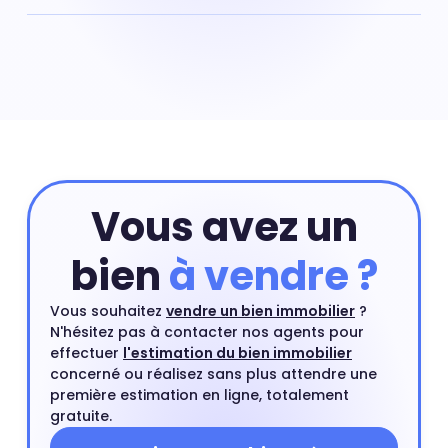
estimation précise de son appartement si l'on souhaite
Vous souhaitez estimer votre appartement ou votre
connaître sa vraie valeur sur le marché immobilier.
maison situé à Conflans-Sainte-Honorine ? Nos agents
immobiliers se déplacent gratuitement chez vous pour
le faire. Vous pouvez aussi commencer votre projet par
une estimation immobilière en ligne.
Connaître la
valeur de mon bien immobilier
Vous avez un
bien
à vendre ?
Vous souhaitez
vendre un bien immobilier
?
N'hésitez pas à contacter nos agents pour
effectuer
l'estimation du bien immobilier
concerné ou réalisez sans plus attendre une
première estimation en ligne, totalement
gratuite.