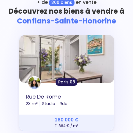
+ de
en vente
300 biens
Découvrez nos biens à vendre à
Conflans-Sainte-Honorine
Paris 08
Rue De Rome
23 m²
Studio
Rdc
280 000 €
11 864 € / m²