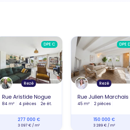
DPE C
DPE 
Rezé
Rezé
Rue Aristide Nogue
Rue Julien Marchais
84 m²
4 pièces
2e ét.
45 m²
2 pièces
277 000 €
150 000 €
3 097 € / m²
3 289 € / m²