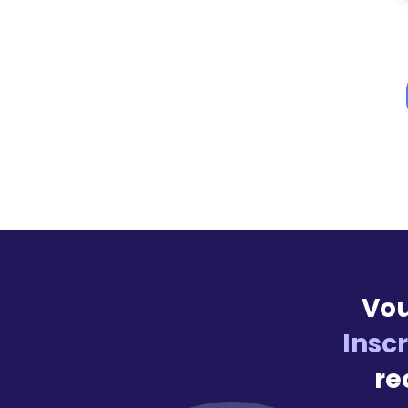
Vou
Insc
re