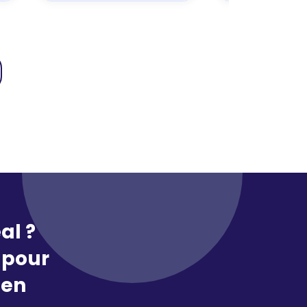
al ?
pour
 en