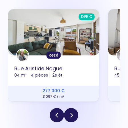
DPE C
Rezé
Rue Aristide Nogue
Rue J
84 m²
4 pièces
2e ét.
45 m²
277 000 €
3 097 € / m²