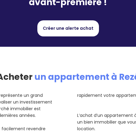
avant-première !
Créer une alerte achat
Acheter
un appartement à Rez
représente un grand
rapidement votre apparteme
éaliser un investissement
rché immobilier est
dernières années.
L’achat d’un appartement à
un bien immobilier que vou
us facilement revendre
location.