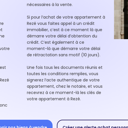
nécessaires à la vente.
Si pour l’achat de votre appartement à
re
Rezé vous faites appel à un crédit
et
immobilier, c’est à ce moment là que
une
démarre votre délai d’obtention du
crédit. C’est également à ce
votre
moment-là que démarre votre délai
de rétractation sans motif (10 jours).
est
Une fois tous les documents réunis et
toutes les conditions remplies, vous
 Rezé
signerez l’acte authentique de votre
appartement, chez le notaire, et vous
recevrez à ce moment-là les clés de
votre appartement à Rezé.
donc
rir nos biens à vendre
Créer une alerte achat person