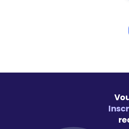
Vou
Insc
re