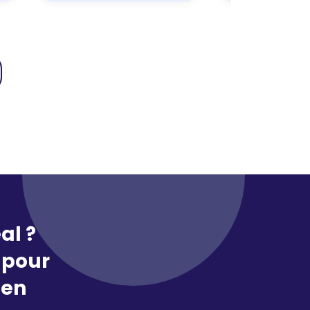
al ?
pour
 en