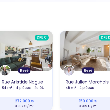
DPE C
DPE 
Rezé
Rezé
Rue Aristide Nogue
Rue Julien Marchais
84 m²
4 pièces
2e ét.
45 m²
2 pièces
277 000 €
150 000 €
3 097 € / m²
3 289 € / m²