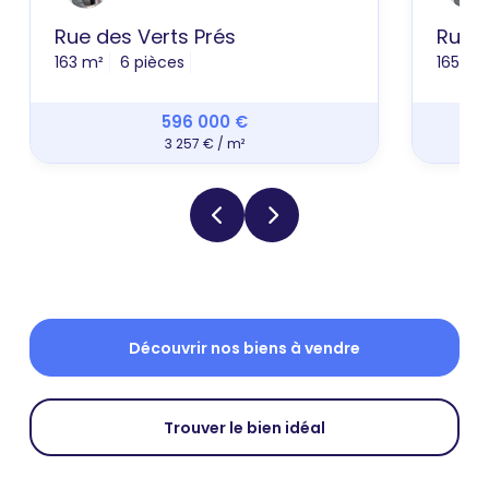
Rue des Verts Prés
Rue 
163 m²
6 pièces
165 m²
596 000 €
3 257 € / m²
Découvrir nos biens à vendre
Trouver le bien idéal