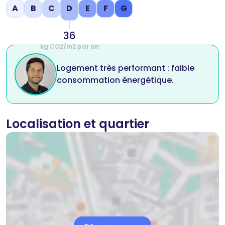
A
B
C
D
E
F
G
kWh/m2 par an
36
kg CO2/m2 par an
Logement très performant : faible
consommation énergétique.
Localisation et quartier