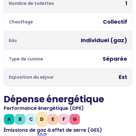
1
Nombre de toilettes
Collectif
Chauffage
Individuel (gaz)
Eau
Séparée
Type de cuisine
Est
Exposition du séjour
Dépense énergétique
Performance énergétique (DPE)
A
B
C
D
E
F
G
Émissions de gaz à effet de serre (GES)
168