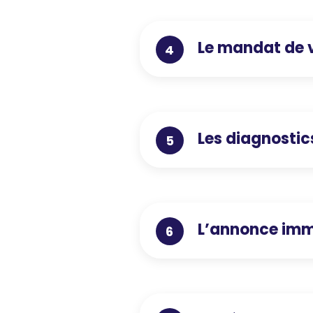
Le mandat de 
4
Les diagnostic
5
L’annonce imm
6