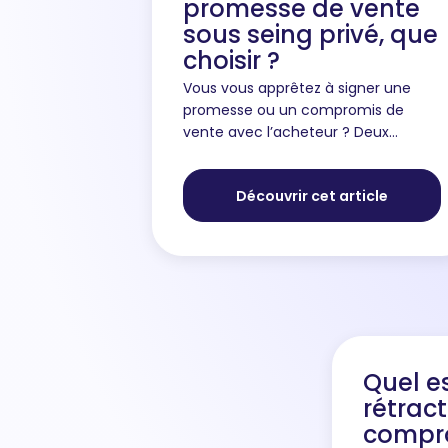
promesse de vente
sous seing privé, que
choisir ?
Vous vous apprêtez à signer une
promesse ou un compromis de
vente avec l’acheteur ? Deux
options s’offrent à vous : solliciter
l’aide d’un notaire ou rédiger l’avant-
Découvrir cet article
contrat vous-même avec
l’acheteur....
Quel es
rétrac
compro