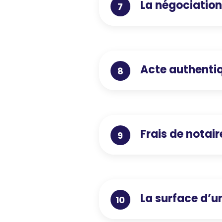
La négociation
7
Acte authenti
8
Frais de notair
9
La surface d’u
10