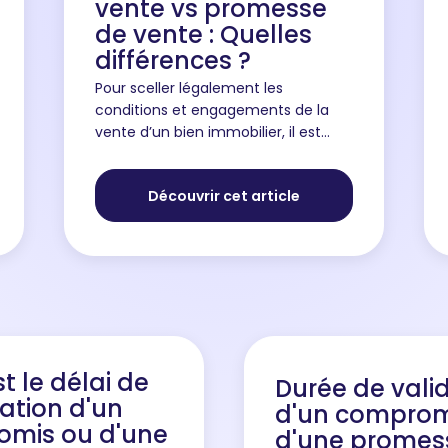
vente vs promesse
de vente : Quelles
différences ?
Pour sceller légalement les
conditions et engagements de la
vente d’un bien immobilier, il est
nécessaire de rédiger et de signer
un avant-contrat. L’avant-contrat
Découvrir cet article
précède la signature de l’acte de
ve...
t le délai de
Durée de valid
tation d'un
d'un comprom
mis ou d'une
d'une promes