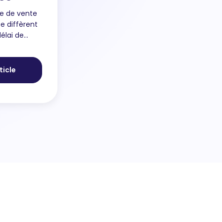
se de vente
e diffèrent
délai de
nt assez
moyenne
ticle