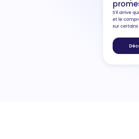
promes
S’il arrive 
et le compr
sur certains 
rétractation
même, à sav
Déco
de la signatu