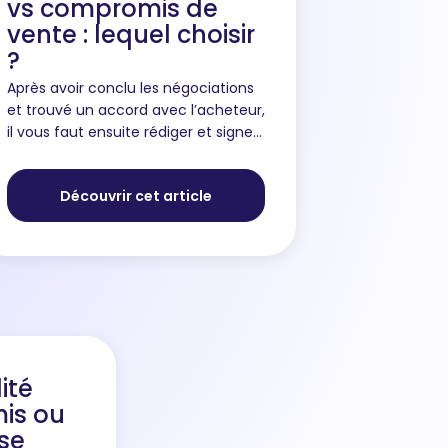
vs compromis de
vente : lequel choisir
?
Après avoir conclu les négociations
et trouvé un accord avec l’acheteur,
il vous faut ensuite rédiger et signer
un avant-contrat, à savoir le
document qui va sceller d’un point
Découvrir cet article
de vue légal, les condi...
ité
is ou
se