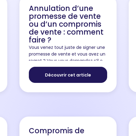
Annulation d’une
promesse de vente
ou d’un compromis
de vente : comment
faire ?
Vous venez tout juste de signer une
promesse de vente et vous avez un
regret ? Vous vous demandez s’il est
possible de changer d’acquéreur
après avoir signé un avant-contrat
Découvrir cet article
de vente avec un premier a...
Compromis de