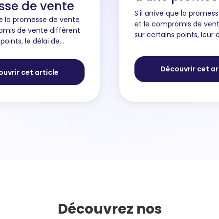
se de vente
S’il arrive que la promes
que la promesse de vente
et le compromis de vent
omis de vente diffèrent
sur certains points, leur 
points, le délai de
validité est généraleme
 pour l’acheteur est le
similaire, tournant en 
oir 10 jours à compter
autour de 3 mois. ...
Découvrir cet ar
uvrir cet article
re de l’avan...
Découvrez nos