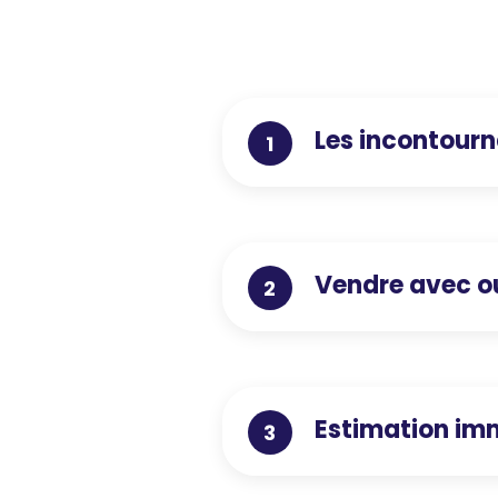
Les incontourn
1
Vendre avec o
2
Estimation imm
3