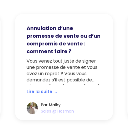
Annulation d’une
promesse de vente ou d’un
compromis de vente :
comment faire ?
Vous venez tout juste de signer
une promesse de vente et vous
avez un regret ? Vous vous
demandez s’il est possible de
changer d’acquéreur après avoir
Lire la suite ...
signé un avant-contrat de vente
avec un premier acheteur ? Ou
encore ce qu’il en est de
Par Maiky
l’annulation d’une promesse de
Sales @ Hosman
vente ou de l’annulation d’un
compromis de vente une fois le