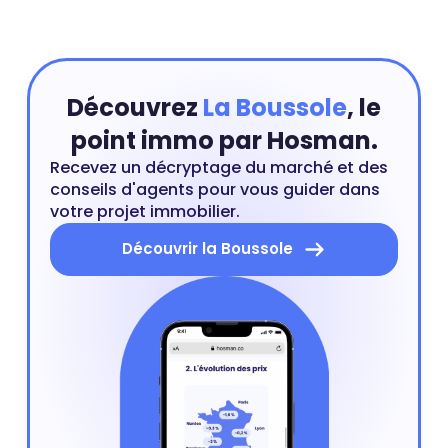
document signé ? En théorie, une
fois le vendeur et l’acheteur
engagés par une promesse ou
un compromis de vente, ils ne
peuvent se rétracter, excepté
Découvrez
La Boussole
, le
sous certaines conditions.
point immo par Hosman.
Hosman vous détaille ici
lesquelles.
Recevez un décryptage du marché et des
conseils d'agents pour vous guider dans
votre projet immobilier.
Découvrir la Boussole