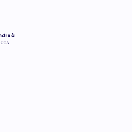
ndre à
 des