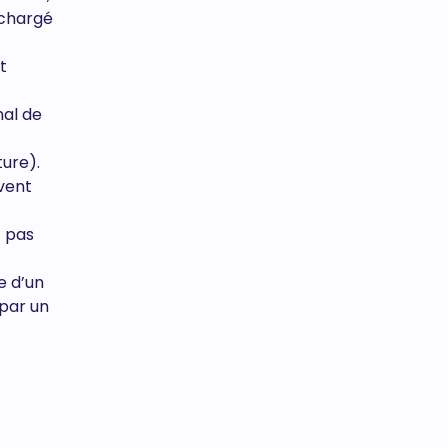
chargé
t
nal de
ure).
uvent
t pas
e d’un
 par un