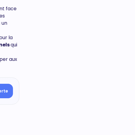
ant face
des
à un
our la
nels
qui
iper aux
erte