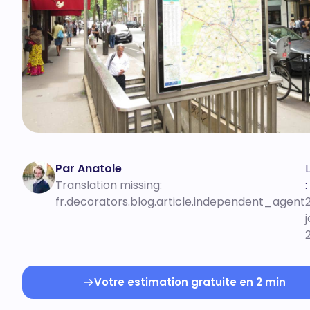
Par Anatole
Translation missing:
:
fr.decorators.blog.article.independent_agent
Votre estimation gratuite en 2 min