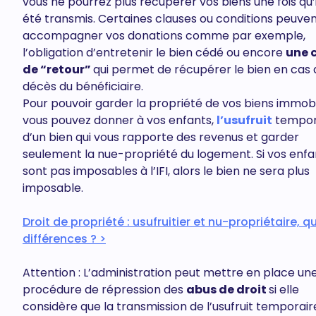
vous ne pourrez plus récupérer vos biens une fois qu’i
été transmis. Certaines clauses ou conditions peuve
accompagner vos donations comme par exemple,
l’obligation d’entretenir le bien cédé ou encore
une 
de “retour”
qui permet de récupérer le bien en cas 
décès du bénéficiaire.
Pour pouvoir garder la propriété de vos biens immobil
vous pouvez donner à vos enfants,
l’usufruit
tempor
d’un bien qui vous rapporte des revenus et garder
seulement la nue-propriété du logement. Si vos enfa
sont pas imposables à l’IFI, alors le bien ne sera plus
imposable.
Droit de propriété : usufruitier et nu-propriétaire, q
différences ? >
Attention : L’administration peut mettre en place un
procédure de répression des
abus de droit
si elle
considère que la transmission de l’usufruit temporair