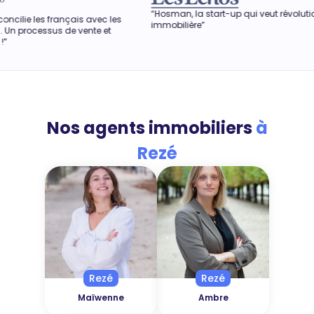
“Hosman, la start-up qui veut révolutionner l'agence
“
avec les
immobilière”
o
te et
a
Nos agents immobiliers
à
Rezé
Rezé
Rezé
Maïwenne
Ambre