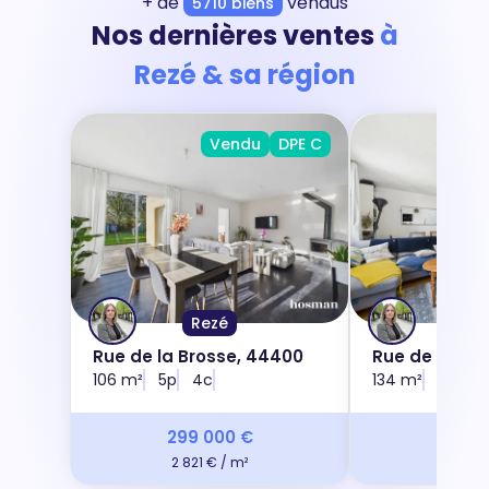
+ de
vendus
5710 biens
Nos dernières ventes
à
Rezé & sa région
Vendu
DPE C
Rezé
Re
Rue de la Brosse, 44400
Rue de l'Aér
106 m²
5p
4c
44400
134 m²
6p
4
299 000 €
399 
2 821 € / m²
2 984 