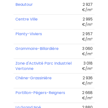
Beautour
2 927
€/m²
Centre Ville
2 995
€/m²
Planty-Viviers
2 957
€/m²
Grammoire-Billardière
3 060
€/m²
Zone d'Activité Parc Industriel
3 018
Vertonne
€/m²
Chêne-Grassinière
2 936
€/m²
Portillon-Pégers-Reigners
2 668
€/m²
La Grand Noé
2 880