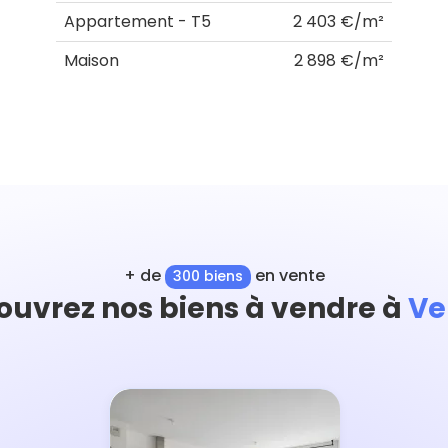
Appartement - T5
2 403 €/m²
Maison
2 898 €/m²
+ de
en vente
300 biens
ouvrez nos biens à vendre à
Ve