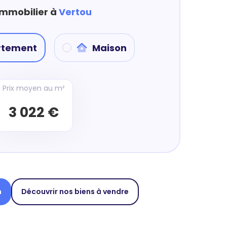
immobilier à
Vertou
rtement
Maison
Prix moyen au m²
3 022 €
n
Découvrir nos biens à vendre