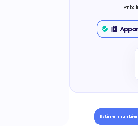
Prix 
Appa
Estimer mon bie