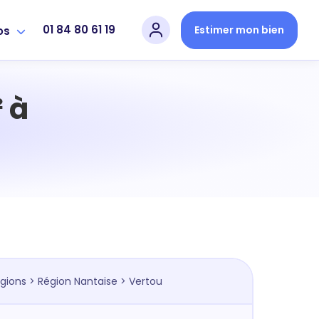
01 84 80 61 19
Estimer mon bien
os
 à
égions
>
Région Nantaise
> Vertou