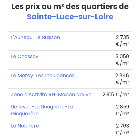
Les prix au m² des quartiers de
Sainte-Luce-sur-Loire
L'Auneau-Le Buisson
2 735
€/m²
Le Chassay
3 050
€/m²
Le Motay-Les Indulgences
2 848
€/m²
Zone d'Activité RN-Maison Neuve
2 915 €/m²
Bellevue-La Bougrière-La
2 859
Gicquelière
€/m²
La Nobilière
2 763
€/m²