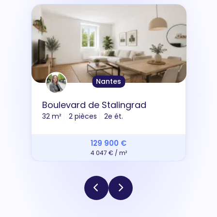
Nantes
Boulevard de Stalingrad
32 m²
2 pièces
2e ét.
129 900 €
4 047 € / m²