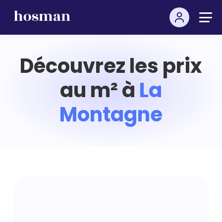
Découvrez les prix
au m² à
La
Montagne