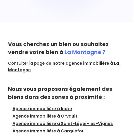
Montagne , vous devez réaliser une estimation de votre
bien. Chez Hosman, vous pouvez commencer par une
estimation en ligne qui vous donnera une première
estimation et ensuite si besoin, vous pouvez prendre
rendez-vous avec un agent qui se déplace chez vous
gratuitement.
Estimer mon bien
Vous cherchez un bien ou souhaitez
vendre votre bien à
La Montagne ?
Consulter la page de
notre agence immobilière à La
Montagne
Nous vous proposons également des
biens dans des zones à proximité :
Agence immobilière à Indre
Agence immobilière à Orvault
Agence immobilière à Saint-Léger-les-Vignes
Agence immobilière à Carquefou