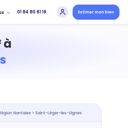
01 84 80 61 19
Estimer mon bien
os
 à
s
Région Nantaise
> Saint-Léger-les-Vignes