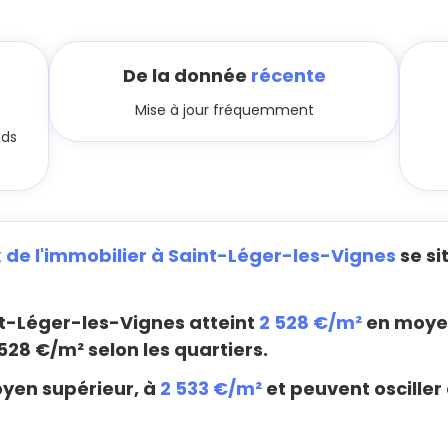
De la donnée
récente
Mise à jour fréquemment
nds
x de l'immobilier à Saint-Léger-les-Vignes
se si
t-Léger-les-Vignes atteint
2 528 €/m²
en moyen
528 €/m² selon les quartiers.
oyen supérieur, à
2 533 €/m²
et peuvent osciller