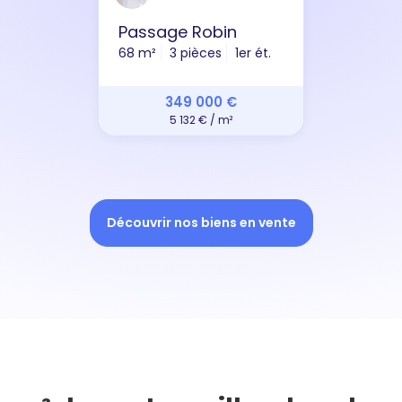
Passage Robin
68 m²
3 pièces
1er ét.
349 000 €
5 132 € / m²
Découvrir nos biens en vente