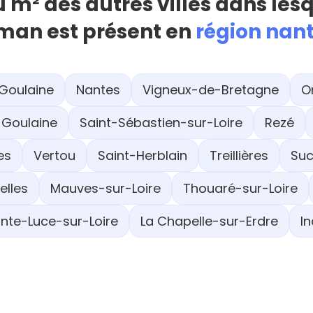
u m² des autres villes dans les
man est présent en
région nan
Goulaine
Nantes
Vigneux-de-Bretagne
O
Goulaine
Saint-Sébastien-sur-Loire
Rezé
es
Vertou
Saint-Herblain
Treillières
Suc
elles
Mauves-sur-Loire
Thouaré-sur-Loire
inte-Luce-sur-Loire
La Chapelle-sur-Erdre
In