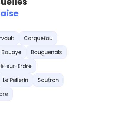
quelles
taise
rvault
Carquefou
Bouaye
Bouguenais
é-sur-Erdre
Le Pellerin
Sautron
dre