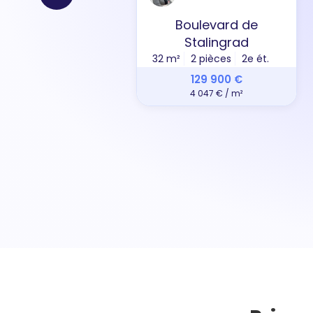
Boulevard de
Stalingrad
32 m²
2 pièces
2e ét.
129 900 €
4 047 € / m²