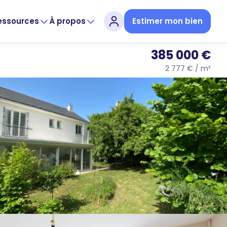
essources
À propos
Estimer mon bien
385 000 €
2 777 € / m²