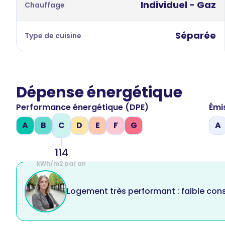
Individuel - Gaz
Chauffage
Séparée
Type de cuisine
Dépense énergétique
Performance énergétique (DPE)
Émi
A
B
C
D
E
F
G
A
114
kWh/m2 par an
Logement très performant : faible co