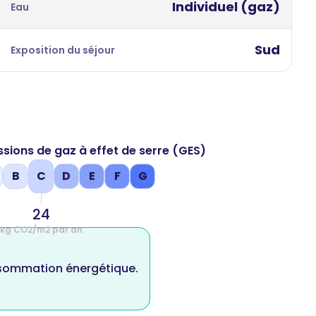
Individuel (gaz)
Eau
Sud
Exposition du séjour
ssions de gaz à effet de serre (GES)
B
C
D
E
F
G
24
kg CO2/m2 par an
nsommation énergétique.