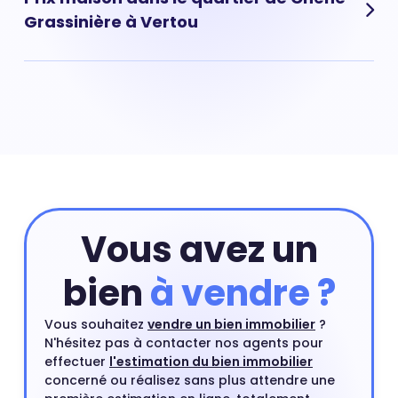
du marché immobilier. Ce prix moyen a beaucoup
Grassinière à Vertou
augmenté ces dernières années. Aujourd'hui, il faut
compter en moyenne 2 980 € pour un m².
Prix maison Chêne-Grassinière : 2 930 € Acheter une
maison nécessite souvent de payer un prix au m² plus
élevé que celui d'un appartement situé dans le même
quartier. Une maison en centre-ville ou proche d'un
centre ville est un type de bien très recherché par les
acheteurs.
Vous avez un
bien
à vendre ?
Vous souhaitez
vendre un bien immobilier
?
N'hésitez pas à contacter nos agents pour
effectuer
l'estimation du bien immobilier
concerné ou réalisez sans plus attendre une