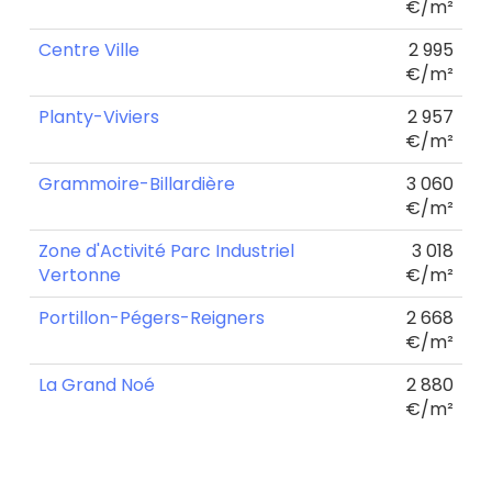
€/m²
Centre Ville
2 995
€/m²
Planty-Viviers
2 957
€/m²
Grammoire-Billardière
3 060
€/m²
Zone d'Activité Parc Industriel
3 018
Vertonne
€/m²
Portillon-Pégers-Reigners
2 668
€/m²
La Grand Noé
2 880
€/m²