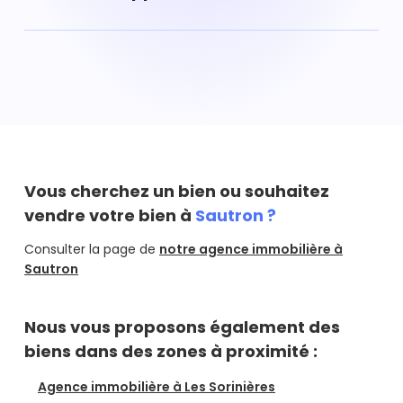
3 101 € en moyenne.
Pour estimer la valeur de votre bien immobilier, vous
pouvez réaliser une estimation en ligne via notre outil
d'estimation gratuit ou bien demander un rendez-vous
avec l'un de nos agents immobiliers qui se rendra chez
vous gratuitement.
Estimer mon bien
Vous cherchez un bien ou souhaitez
vendre votre bien à
Sautron ?
Consulter la page de
notre agence immobilière à
Sautron
Nous vous proposons également des
biens dans des zones à proximité :
Agence immobilière à Les Sorinières