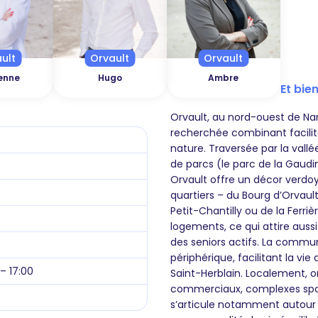
ult
Orvault
Orvault
enne
Hugo
Ambre
Et bien
Orvault, au nord-ouest de Na
recherchée combinant facilité
nature. Traversée par la val
de parcs (le parc de la Gaudini
Orvault offre un décor verdoy
quartiers – du Bourg d’Orvault
Petit-Chantilly ou de la Ferri
logements, ce qui attire auss
des seniors actifs. La commun
périphérique, facilitant la vi
 – 17:00
Saint-Herblain. Localement, on
commerciaux, complexes sport
s’articule notamment autour 