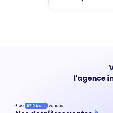
V
l'agence i
+ de
vendus
5710 biens