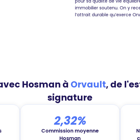
pour sa qualité de vie équilib
immobilier soutenu. On y rec
l’attrait durable qu’exerce Or
 avec Hosman à
Orvault
, de l'e
signature
2,32%
s
Commission moyenne
N
Hosman
c