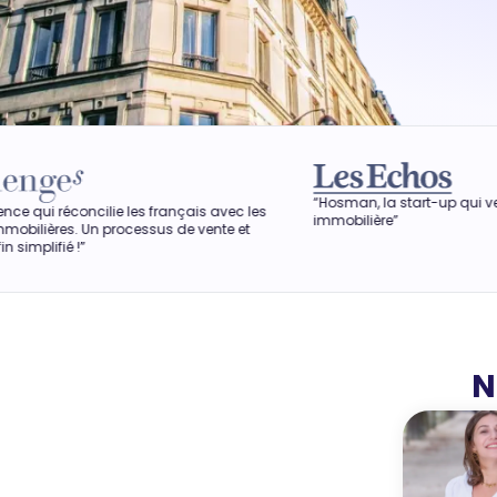
“Hosman, la start-up qui veut révolutionner l'agenc
rançais avec les
immobilière”
s de vente et
N