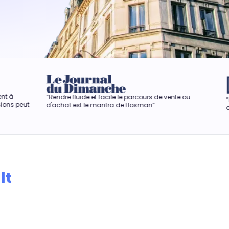
luide et facile le parcours de vente ou
“Hosman rend la vente i
est le mantra de Hosman”
anxiogène.“
lt