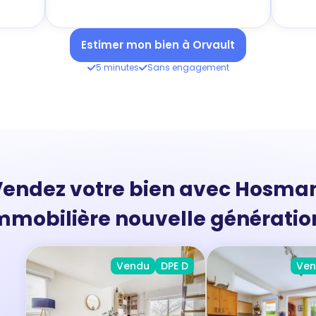
Estimer mon bien à Orvault
5 minutes
Sans engagement
endez votre bien avec Hosma
mmobilière nouvelle générati
Vendu
DPE D
Ve