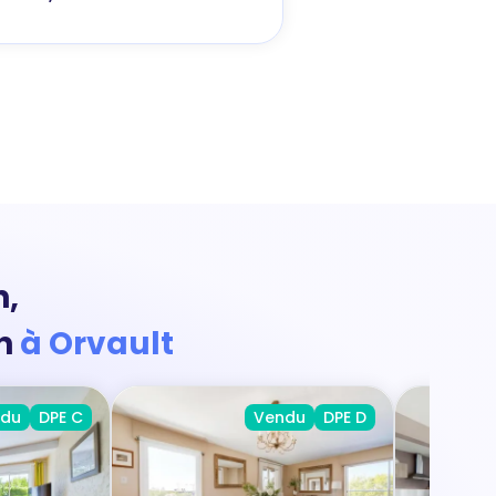
n,
on
à Orvault
ndu
DPE C
Vendu
DPE D