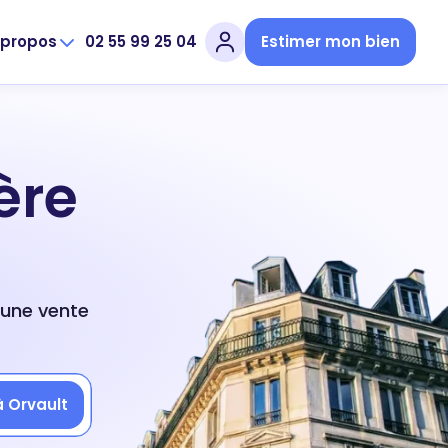
 propos
02 55 99 25 04
Estimer mon bien
ère
 une vente
à Orvault