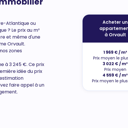
'immobilier
Acheter un
re-Atlantique ou
appartemen
que
? Le prix au m²
à Orvault
autre et même d'une
me Orvault.
 nos zones
1 969 € / m²
Prix moyen le plu
3 022 € / m²
ne à 3 245 €. Ce prix
Prix moyen
emière idée du prix
4 559 € / m²
estimation
Prix moyen le plu
vez faire appel à un
agement.