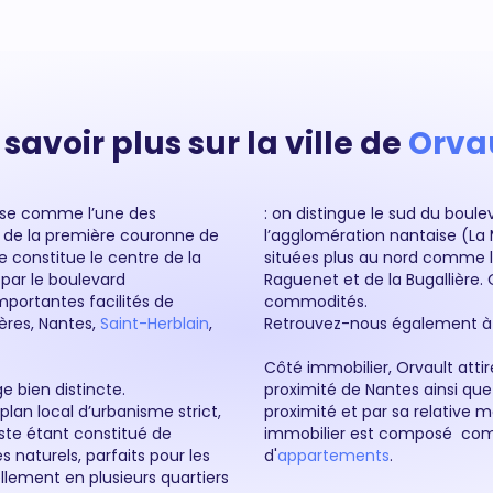
 savoir plus sur la ville de
Orva
pose comme l’une des
: on distingue le sud du boul
s de la première couronne de
l’agglomération nantaise (La 
le constitue le centre de la
situées plus au nord comme l
 par le boulevard
Raguenet et de la Bugallière. 
mportantes facilités de
commodités.
lières, Nantes,
Saint-Herblain
,
Retrouvez-nous également à
Côté immobilier, Orvault atti
e bien distincte.
proximité de Nantes ainsi que 
plan local d’urbanisme strict,
proximité et par sa relative m
ste étant constitué de
immobilier est composé com
 naturels, parfaits pour les
d'
appartements
.
nellement en plusieurs quartiers