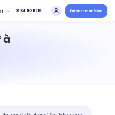
01 84 80 61 19
Estimer mon bien
os
 à
n Nantaise
>
La Montagne
> Sud de la route de