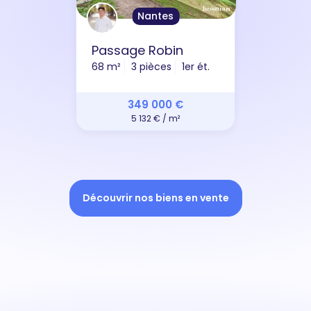
Nantes
Passage Robin
68 m²
3 pièces
1er ét.
349 000 €
5 132 € / m²
Découvrir nos biens en vente