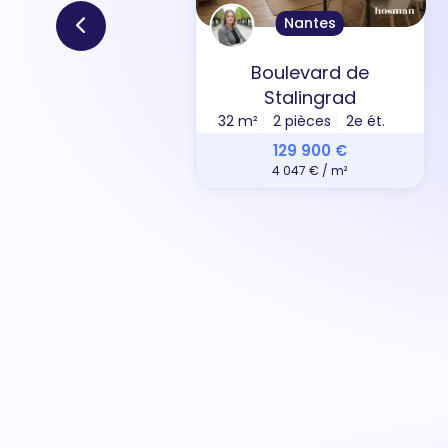
Nantes
Boulevard de
Stalingrad
32 m²
2 pièces
2e ét.
129 900 €
4 047 € / m²