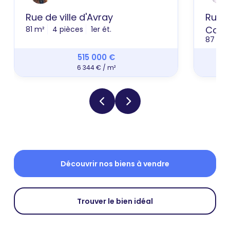
Rue de ville d'Avray
Rue P
Coutu
81 m²
4 pièces
1er ét.
87 m²
515 000 €
6 344 € / m²
Découvrir nos biens à vendre
Trouver le bien idéal