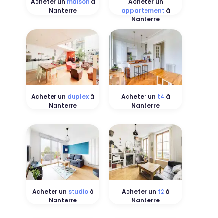
Acheter un
maison
à
Acheter un
Nanterre
appartement
à
Nanterre
Acheter un
duplex
à
Acheter un
t4
à
Nanterre
Nanterre
Acheter un
studio
à
Acheter un
t2
à
Nanterre
Nanterre