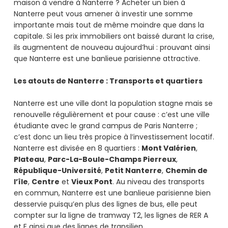
maison à vendre à Nanterre ? Acheter un bien à
Nanterre peut vous amener à investir une somme
importante mais tout de même moindre que dans la
capitale. Si les prix immobiliers ont baissé durant la crise,
ils augmentent de nouveau aujourd’hui : prouvant ainsi
que Nanterre est une banlieue parisienne attractive.
Les atouts de Nanterre : Transports et quartiers
Nanterre est une ville dont la population stagne mais se
renouvelle régulièrement et pour cause : c’est une ville
étudiante avec le grand campus de Paris Nanterre ;
c’est donc un lieu très propice à l’investissement locatif.
Nanterre est divisée en 8 quartiers :
Mont Valérien
,
Plateau
,
Parc-La-Boule-Champs Pierreux
,
République-Université
,
Petit Nanterre
,
Chemin de
l’île
,
Centre
et
Vieux Pont
. Au niveau des transports
en commun, Nanterre est une banlieue parisienne bien
desservie puisqu’en plus des lignes de bus, elle peut
compter sur la ligne de tramway T2, les lignes de RER A
et E ainsi que des lignes de transilien.