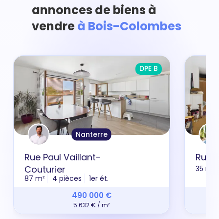
annonces de biens à
vendre
à Bois-Colombes
DPE B
Nanterre
Rue Paul Vaillant-
Rue 
Couturier
35 m²
87 m²
4 pièces
1er ét.
490 000 €
5 632 € / m²