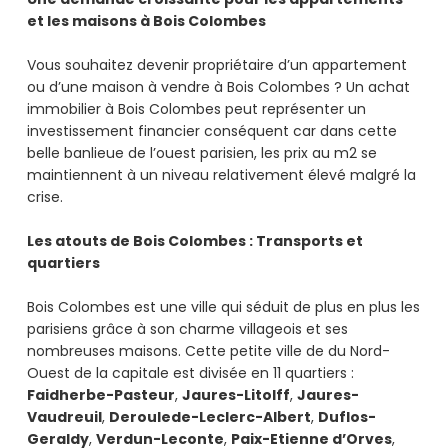
et les maisons à Bois Colombes
Vous souhaitez devenir propriétaire d’un appartement
ou d’une maison à vendre à Bois Colombes ? Un achat
immobilier à Bois Colombes peut représenter un
investissement financier conséquent car dans cette
belle banlieue de l’ouest parisien, les prix au m2 se
maintiennent à un niveau relativement élevé malgré la
crise.
Les atouts de Bois Colombes : Transports et
quartiers
Bois Colombes est une ville qui séduit de plus en plus les
parisiens grâce à son charme villageois et ses
nombreuses maisons. Cette petite ville de du Nord-
Ouest de la capitale est divisée en 11 quartiers :
Faidherbe-Pasteur
,
Jaures-Litolff
,
Jaures-
Vaudreuil
,
Deroulede-Leclerc-Albert
,
Duflos-
Geraldy
,
Verdun-Leconte
,
Paix-Etienne d’Orves
,