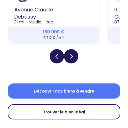
Avenue Claude
Rue P
Debussy
Coutu
31 m²
Studio
Rdc
87 m²
180 000 €
5 712 € / m²
Découvrir nos biens à vendre
Trouver le bien idéal