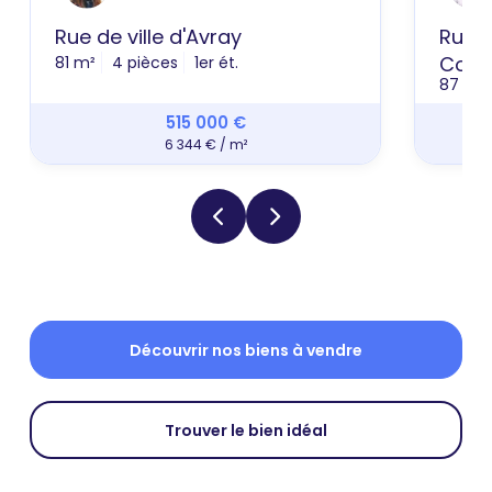
Rue de ville d'Avray
Rue P
Coutu
81 m²
4 pièces
1er ét.
87 m²
515 000 €
6 344 € / m²
Découvrir nos biens à vendre
Trouver le bien idéal