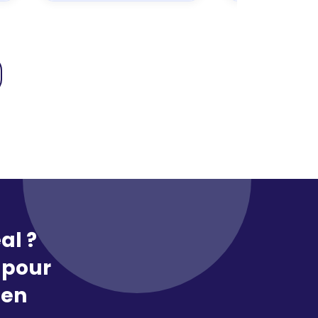
al ?
pour
 en