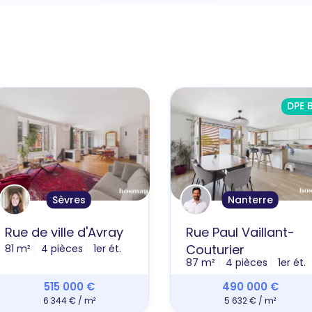
DPE 
Sèvres
Nanterre
Rue de ville d'Avray
Rue Paul Vaillant-
Couturier
81 m²
4 pièces
1er ét.
87 m²
4 pièces
1er ét.
515 000 €
490 000 €
6 344 € / m²
5 632 € / m²