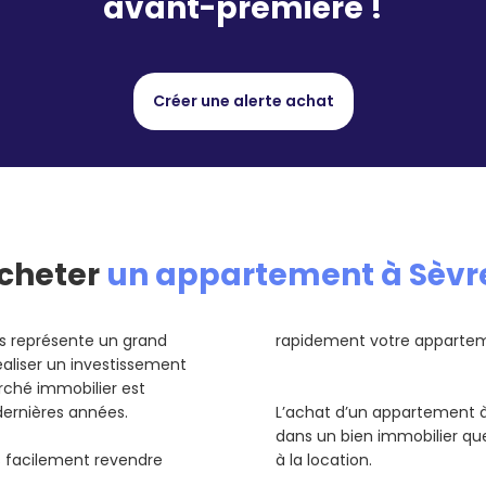
avant-première !
Créer une alerte achat
cheter
un appartement à Sèvr
s représente un grand
rapidement votre apparteme
éaliser un investissement
rché immobilier est
dernières années.
L’achat d’un appartement à 
dans un bien immobilier qu
us facilement revendre
à la location.