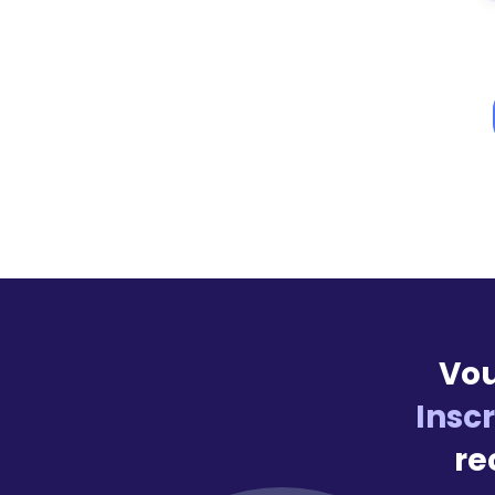
Vou
Insc
re