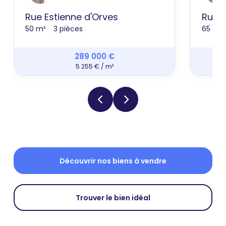
Rue Estienne d'Orves
Rue 
50 m²
3 pièces
65 m²
289 000 €
5 255 € / m²
Découvrir nos biens à vendre
Trouver le bien idéal