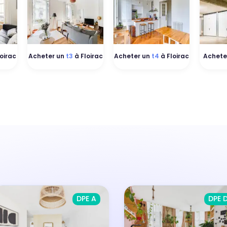
oirac
Acheter un
t3
à Floirac
Acheter un
t4
à Floirac
Achete
DPE A
DPE 