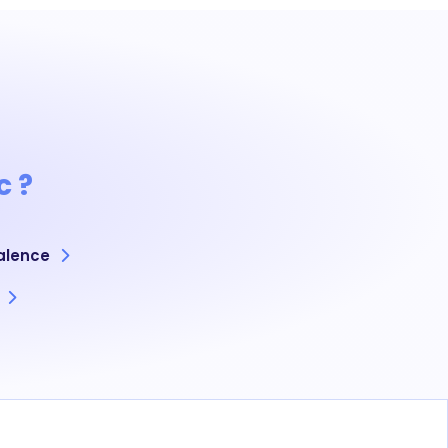
c ?
alence