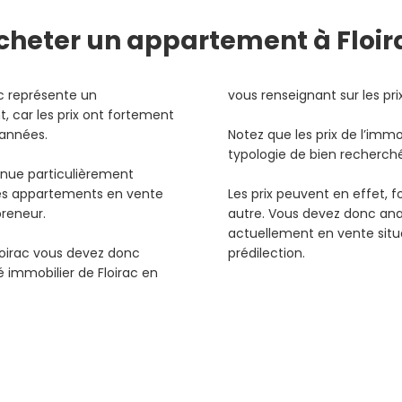
cheter
un appartement à Floir
c représente un
vous renseignant sur les pr
, car les prix ont fortement
s années.
Notez que les prix de l’immo
typologie de bien recherc
evenue particulièrement
les appartements en vente
Les prix peuvent en effet, f
preneur.
autre. Vous devez donc ana
actuellement en vente situ
oirac vous devez donc
prédilection.
immobilier de Floirac en