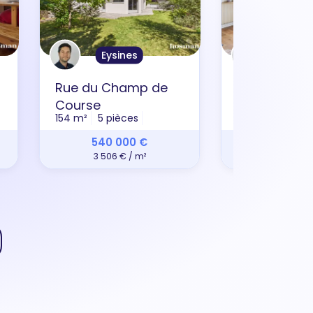
Eysines
Borde
Rue du Champ de
Rue Perinot
Course
20 m²
Studio
154 m²
5 pièces
540 000 €
97 90
3 506 € / m²
4 823 € 