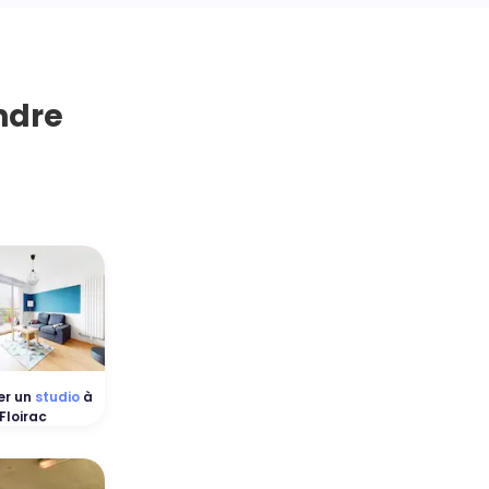
ndre
er un
studio
à
Floirac