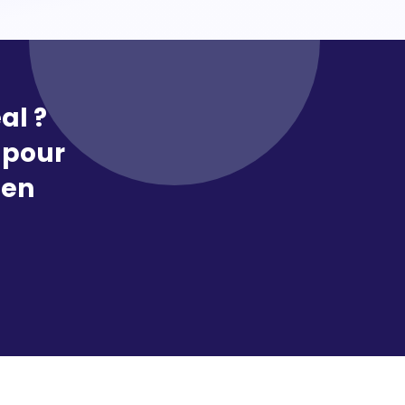
al ?
pour
 en