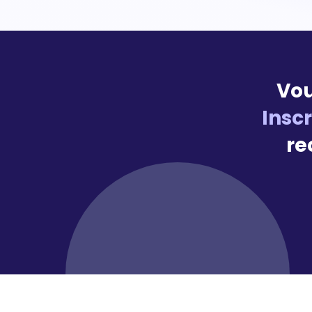
Vou
Insc
re