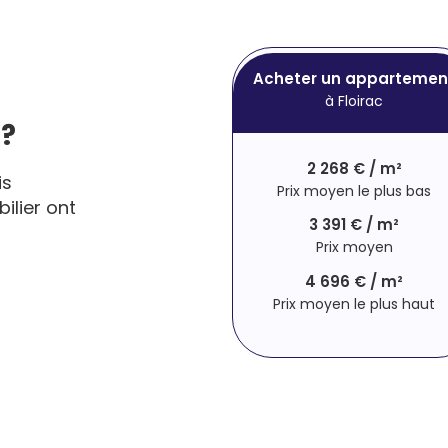
Acheter un appartemen
à Floirac
 ?
2 268 € / m²
is
Prix moyen le plus bas
ilier ont
3 391 € / m²
Prix moyen
4 696 € / m²
Prix moyen le plus haut