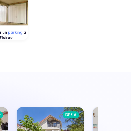
r un
parking
à
Floirac
D
DPE A