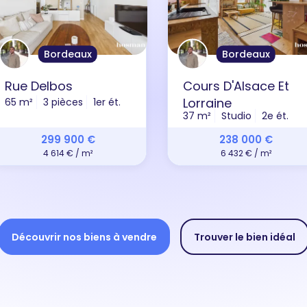
Bordeaux
Bordeaux
Rue Delbos
Cours D'Alsace Et
Lorraine
65 m²
3 pièces
1er ét.
37 m²
Studio
2e ét.
299 900 €
238 000 €
4 614 € / m²
6 432 € / m²
Découvrir nos biens à vendre
Trouver le bien idéal