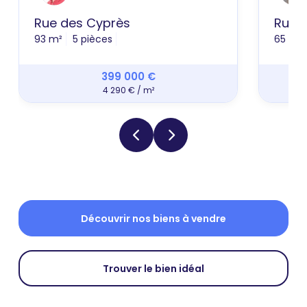
Rue des Cyprès
Rue 
93 m²
5 pièces
65 m²
399 000 €
4 290 € / m²
Découvrir nos biens à vendre
Trouver le bien idéal