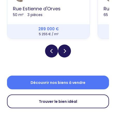
Rue Estienne d'Orves
Rue 
50 m²
3 pièces
65 m²
289 000 €
5 255 € / m²
Découvrir nos biens à vendre
Trouver le bien idéal