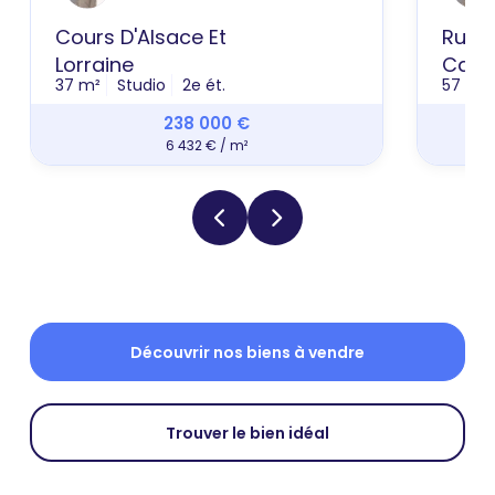
Cours D'Alsace Et
Rue P
Lorraine
Cath
37 m²
Studio
2e ét.
57 m²
238 000 €
6 432 € / m²
Découvrir nos biens à vendre
Trouver le bien idéal