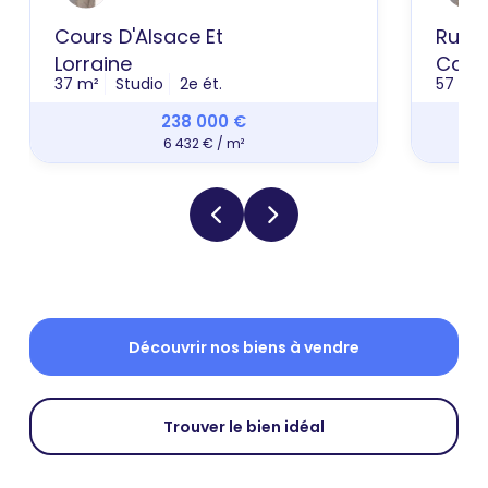
Cours D'Alsace Et
Rue P
Lorraine
Cath
37 m²
Studio
2e ét.
57 m²
238 000 €
6 432 € / m²
Découvrir nos biens à vendre
Trouver le bien idéal