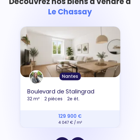
Découvrez nos biens à vendre à
Le Chassay
Nantes
Boulevard de Stalingrad
32 m²
2 pièces
2e ét.
129 900 €
4 047 € / m²