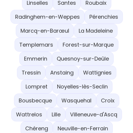
Linselles
Santes
Roubaix
Radinghem-en-Weppes
Pérenchies
Marcq-en-Barœul
La Madeleine
Templemars
Forest-sur-Marque
Emmerin
Quesnoy-sur-Deûle
Tressin
Anstaing
Wattignies
Lompret
Noyelles-lès-Seclin
Bousbecque
Wasquehal
Croix
Wattrelos
Lille
Villeneuve-d'Ascq
Chéreng
Neuville-en-Ferrain