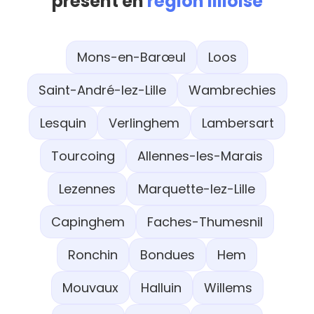
présent en
région lilloise
Mons-en-Barœul
Loos
Saint-André-lez-Lille
Wambrechies
Lesquin
Verlinghem
Lambersart
Tourcoing
Allennes-les-Marais
Lezennes
Marquette-lez-Lille
Capinghem
Faches-Thumesnil
Ronchin
Bondues
Hem
Mouvaux
Halluin
Willems