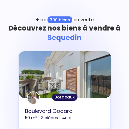
+ de
en vente
300 biens
Découvrez nos biens à vendre à
Sequedin
Bordeaux
Boulevard Godard
50 m²
3 pièces
4e ét.