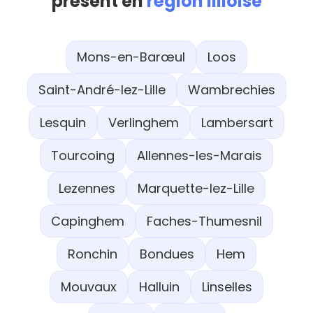
présent en
région lilloise
Mons-en-Barœul
Loos
Saint-André-lez-Lille
Wambrechies
Lesquin
Verlinghem
Lambersart
Tourcoing
Allennes-les-Marais
Lezennes
Marquette-lez-Lille
Capinghem
Faches-Thumesnil
Ronchin
Bondues
Hem
Mouvaux
Halluin
Linselles