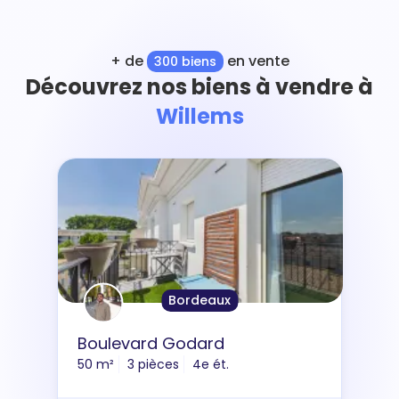
+ de
en vente
300 biens
Découvrez nos biens à vendre à
Willems
Bordeaux
Boulevard Godard
50 m²
3 pièces
4e ét.