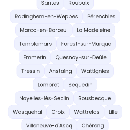
Santes
Roubaix
Radinghem-en-Weppes
Pérenchies
Marcq-en-Barœul
La Madeleine
Templemars
Forest-sur-Marque
Emmerin
Quesnoy-sur-Deûle
Tressin
Anstaing
Wattignies
Lompret
Sequedin
Noyelles-lès-Seclin
Bousbecque
Wasquehal
Croix
Wattrelos
Lille
Villeneuve-d'Ascq
Chéreng