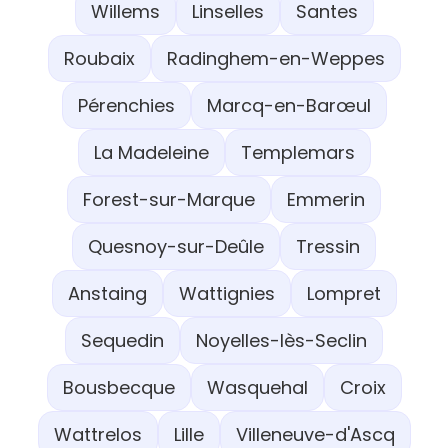
Willems
Linselles
Santes
Roubaix
Radinghem-en-Weppes
Pérenchies
Marcq-en-Barœul
La Madeleine
Templemars
Forest-sur-Marque
Emmerin
Quesnoy-sur-Deûle
Tressin
Anstaing
Wattignies
Lompret
Sequedin
Noyelles-lès-Seclin
Bousbecque
Wasquehal
Croix
Wattrelos
Lille
Villeneuve-d'Ascq