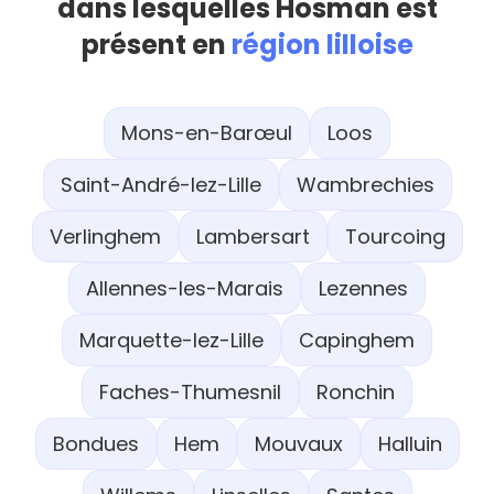
dans lesquelles Hosman est
présent en
région lilloise
Mons-en-Barœul
Loos
Saint-André-lez-Lille
Wambrechies
Verlinghem
Lambersart
Tourcoing
Allennes-les-Marais
Lezennes
Marquette-lez-Lille
Capinghem
Faches-Thumesnil
Ronchin
Bondues
Hem
Mouvaux
Halluin