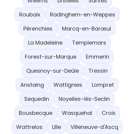
Willems
Linselles
Santes
Roubaix
Radinghem-en-Weppes
Pérenchies
Marcq-en-Barœul
La Madeleine
Templemars
Forest-sur-Marque
Emmerin
Quesnoy-sur-Deûle
Tressin
Anstaing
Wattignies
Lompret
Sequedin
Noyelles-lès-Seclin
Bousbecque
Wasquehal
Croix
Wattrelos
Lille
Villeneuve-d'Ascq