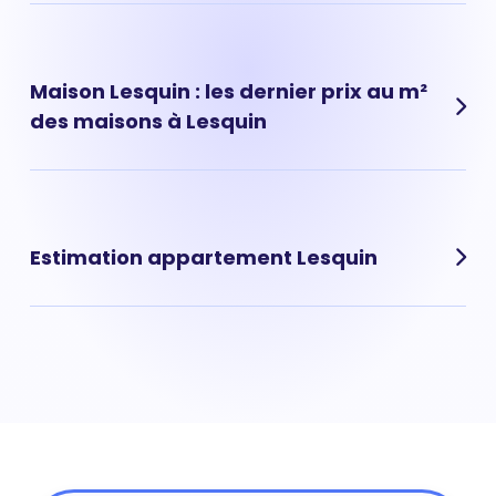
Les prix des appartements à Lesquin ont évolué très
rapidement ces dernières années. Prix appartement
Lesquin : 2 931 € au m² en moyenne.
Maison Lesquin : les dernier prix au m²
des maisons à Lesquin
Les prix des maisons à Lesquin ont évolué très
rapidement ces dernières années. Prix maison Lesquin :
2 586 € au m² en moyenne.
Estimation appartement Lesquin
Vous souhaitez réaliser l'estimation d'un appartement
situé à Lesquin ? Avec Hosman vous pouvez réaliser une
estimation de votre appartement à Lesquin en ligne, via
notre outil d'estimation en ligne gratuit, ou par un de
nos agents immobiliers directement à domicile.
L'estimation d'un appartement à Lesquin par un agent
immobilier est également rapide (vous recevez votre