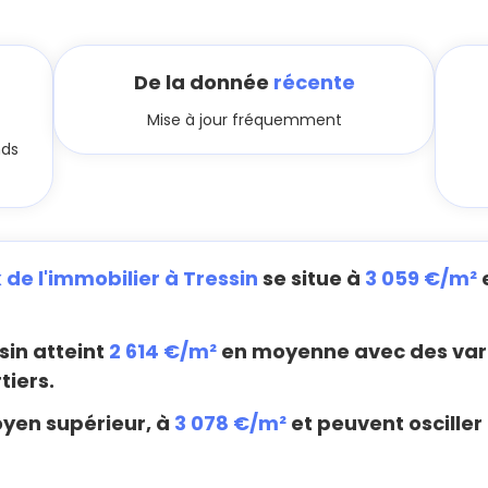
De la donnée
récente
Mise à jour fréquemment
nds
x de l'immobilier à Tressin
se situe à
3 059 €/m²
sin atteint
2 614 €/m²
en moyenne avec des vari
tiers.
oyen supérieur, à
3 078 €/m²
et peuvent osciller