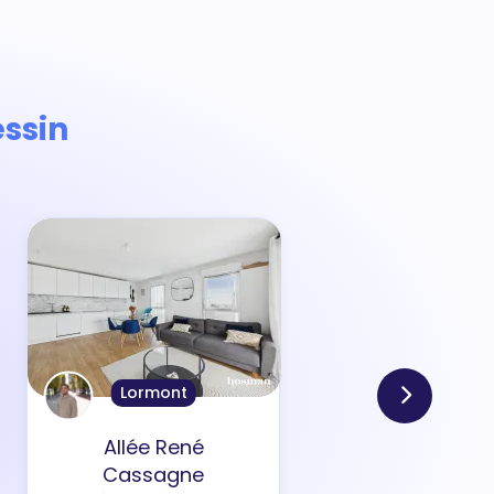
essin
Lormont
Allée René
Ru
Cassagne