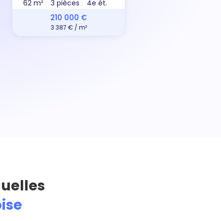
62 m²
3 pièces
4e ét.
88 m
210 000 €
3 387 € / m²
quelles
oise