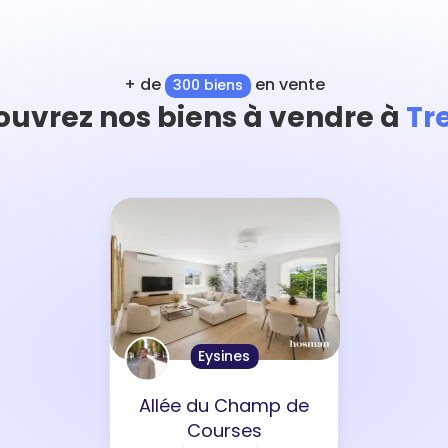
+ de
en vente
300 biens
ouvrez nos biens à vendre à
Tr
Eysines
Allée du Champ de
Courses