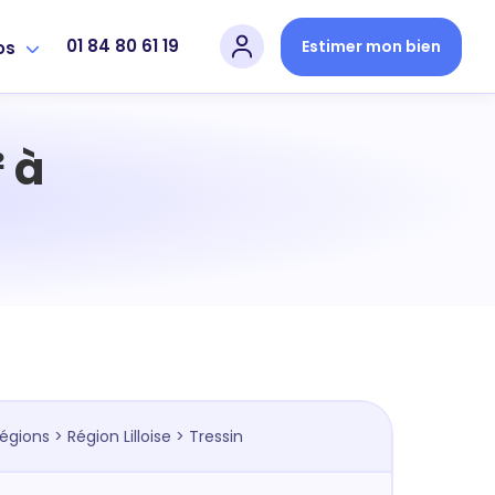
01 84 80 61 19
Estimer mon bien
os
 à
régions
>
Région Lilloise
> Tressin