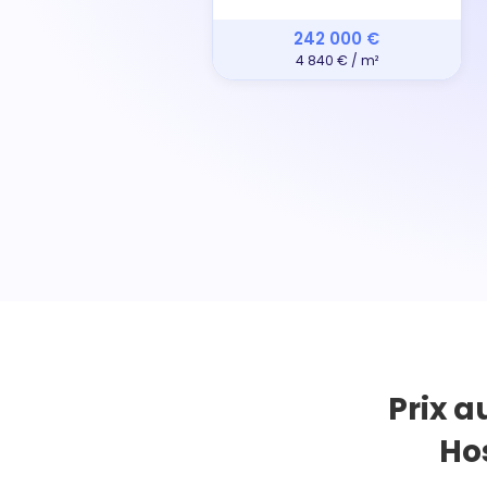
242 000 €
4 840 € / m²
Prix a
Ho