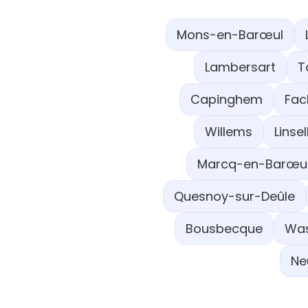
Mons-en-Barœul
Lambersart
T
Capinghem
Fac
Willems
Linsel
Marcq-en-Barœu
Quesnoy-sur-Deûle
Bousbecque
Was
Ne