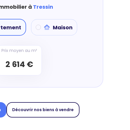
immobilier à
Tressin
rtement
Maison
Prix moyen au m²
2 614 €
n
Découvrir nos biens à vendre