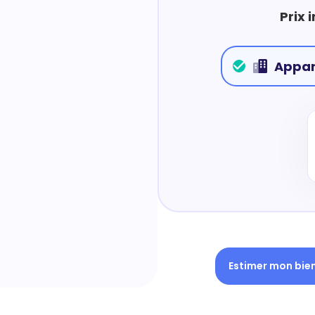
Prix 
Appa
Estimer mon bie