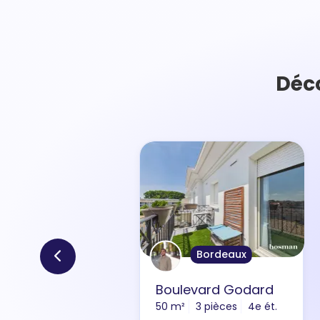
Déc
Bordeaux
Boulevard Godard
50 m²
3 pièces
4e ét.