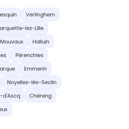
Lesquin
Verlinghem
arquette-lez-Lille
Mouvaux
Halluin
es
Pérenchies
Marque
Emmerin
Noyelles-lès-Seclin
e-d'Ascq
Chéreng
eux