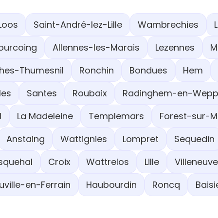
Loos
Saint-André-lez-Lille
Wambrechies
ourcoing
Allennes-les-Marais
Lezennes
M
hes-Thumesnil
Ronchin
Bondues
Hem
les
Santes
Roubaix
Radinghem-en-Wepp
l
La Madeleine
Templemars
Forest-sur-
Anstaing
Wattignies
Lompret
Sequedin
quehal
Croix
Wattrelos
Lille
Villeneuv
uville-en-Ferrain
Haubourdin
Roncq
Baisi