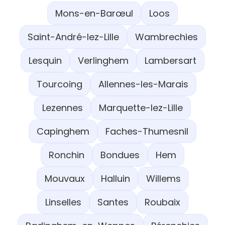
Mons-en-Barœul
Loos
Saint-André-lez-Lille
Wambrechies
Lesquin
Verlinghem
Lambersart
Tourcoing
Allennes-les-Marais
Lezennes
Marquette-lez-Lille
Capinghem
Faches-Thumesnil
Ronchin
Bondues
Hem
Mouvaux
Halluin
Willems
Linselles
Santes
Roubaix