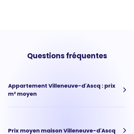
Questions fréquentes
Appartement Villeneuve-d'Ascq : prix
m² moyen
Prix appartement Villeneuve-d'Ascq :{apartment_price}
en moyenne. A city_name, le prix des appartements à
fortement progressé ces dernières années. Avec
Prix moyen maison Villeneuve-d'Ascq
l'accès facilité au crédit immobilier, le volume