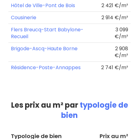
Hôtel de Ville-Pont de Bois
2 421 €/m²
Cousinerie
2 914 €/m²
Flers Breucq-Start Babylone-
3 099
Recueil
€/m²
Brigode-Ascq-Haute Borne
2 908
€/m²
Résidence-Poste-Annappes
2 741 €/m²
Les prix au m² par
typologie de
bien
Typologie de bien
Prix au m²