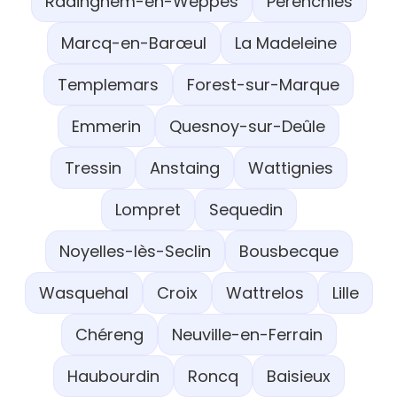
Radinghem-en-Weppes
Pérenchies
Marcq-en-Barœul
La Madeleine
Templemars
Forest-sur-Marque
Emmerin
Quesnoy-sur-Deûle
Tressin
Anstaing
Wattignies
Lompret
Sequedin
Noyelles-lès-Seclin
Bousbecque
Wasquehal
Croix
Wattrelos
Lille
Chéreng
Neuville-en-Ferrain
Haubourdin
Roncq
Baisieux