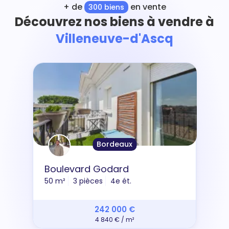
+ de
en vente
300 biens
Découvrez nos biens à vendre à
Villeneuve-d'Ascq
Bordeaux
Boulevard Godard
50 m²
3 pièces
4e ét.
242 000 €
4 840 € / m²