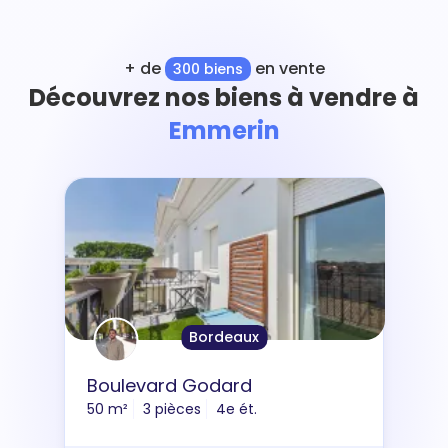
+ de
en vente
300 biens
Découvrez nos biens à vendre à
Emmerin
Bordeaux
Boulevard Godard
50 m²
3 pièces
4e ét.