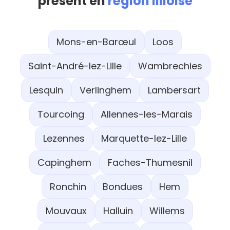
présent en
région lilloise
Mons-en-Barœul
Loos
Saint-André-lez-Lille
Wambrechies
Lesquin
Verlinghem
Lambersart
Tourcoing
Allennes-les-Marais
Lezennes
Marquette-lez-Lille
Capinghem
Faches-Thumesnil
Ronchin
Bondues
Hem
Mouvaux
Halluin
Willems