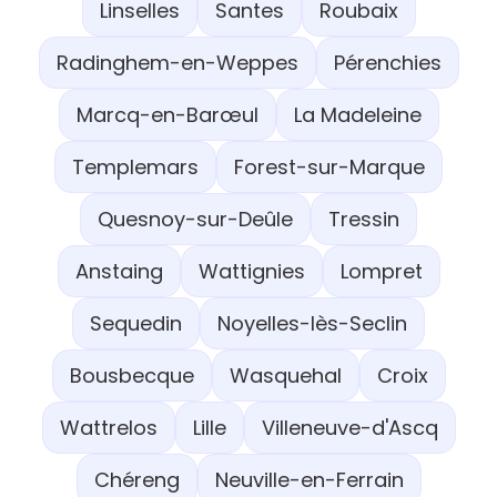
Linselles
Santes
Roubaix
Radinghem-en-Weppes
Pérenchies
Marcq-en-Barœul
La Madeleine
Templemars
Forest-sur-Marque
Quesnoy-sur-Deûle
Tressin
Anstaing
Wattignies
Lompret
Sequedin
Noyelles-lès-Seclin
Bousbecque
Wasquehal
Croix
Wattrelos
Lille
Villeneuve-d'Ascq
Chéreng
Neuville-en-Ferrain