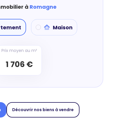
mmobilier à
Romagne
rtement
Maison
Prix moyen au m²
1 706 €
n
Découvrir nos biens à vendre