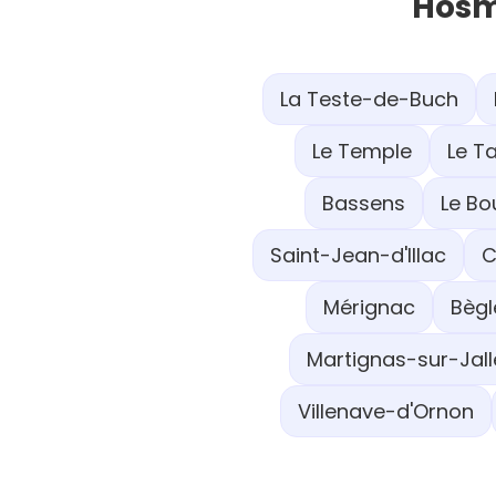
Hosm
La Teste-de-Buch
Le Temple
Le T
Bassens
Le Bo
Saint-Jean-d'Illac
C
Mérignac
Bègl
Martignas-sur-Jall
Villenave-d'Ornon