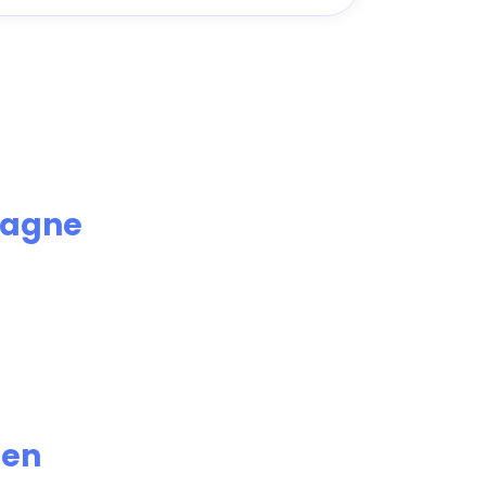
agne
ien