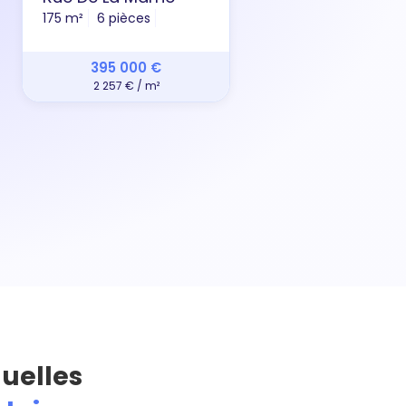
175 m²
6 pièces
50 m
395 000 €
2 257 € / m²
quelles