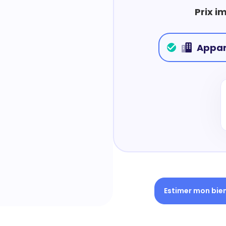
Prix i
Appa
Estimer mon bie