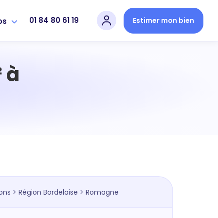
01 84 80 61 19
Estimer mon bien
os
 à
ons
>
Région Bordelaise
> Romagne