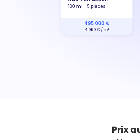
100 m²
5 pièces
495 000 €
4 950 € / m²
Prix a