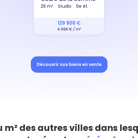
26 m²
Studio
6e ét.
129 900 €
4 996 € / m²
Découvrir nos biens en vente
u m² des autres villes dans les