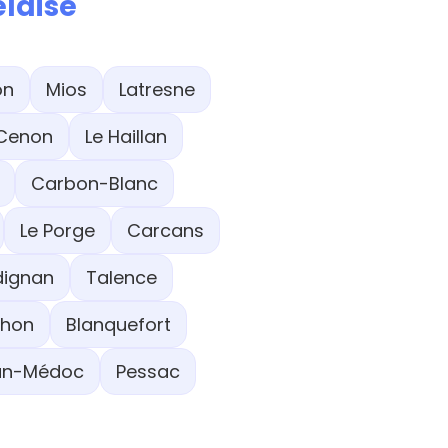
elaise
on
Mios
Latresne
Cenon
Le Haillan
Carbon-Blanc
Le Porge
Carcans
dignan
Talence
chon
Blanquefort
ian-Médoc
Pessac