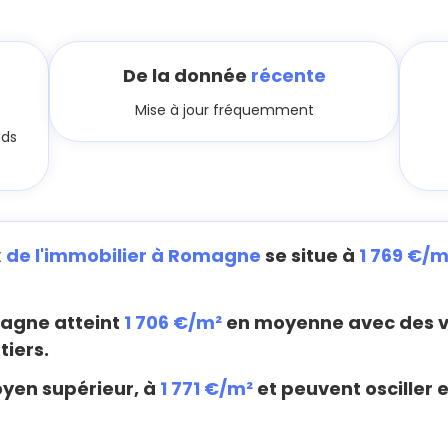
De la donnée
récente
Mise à jour fréquemment
nds
x de l'immobilier à Romagne
se situe à
1 769 €/m
agne atteint
1 706 €/m²
en moyenne avec des va
tiers.
oyen supérieur, à
1 771 €/m²
et peuvent osciller e