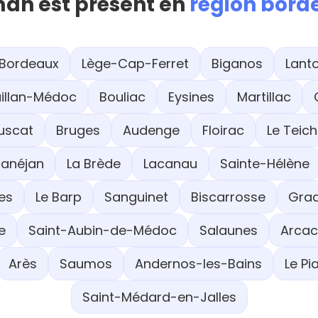
an est présent en
région bord
Bordeaux
Lège-Cap-Ferret
Biganos
Lant
aillan-Médoc
Bouliac
Eysines
Martillac
uscat
Bruges
Audenge
Floirac
Le Teich
anéjan
La Brède
Lacanau
Sainte-Hélène
es
Le Barp
Sanguinet
Biscarrosse
Gra
e
Saint-Aubin-de-Médoc
Salaunes
Arca
Arès
Saumos
Andernos-les-Bains
Le P
Saint-Médard-en-Jalles