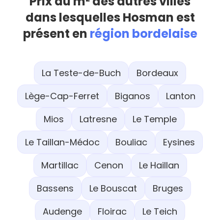
Prix au m² des autres villes
dans lesquelles Hosman est
présent en
région bordelaise
La Teste-de-Buch
Bordeaux
Lège-Cap-Ferret
Biganos
Lanton
Mios
Latresne
Le Temple
Le Taillan-Médoc
Bouliac
Eysines
Martillac
Cenon
Le Haillan
Bassens
Le Bouscat
Bruges
Audenge
Floirac
Le Teich