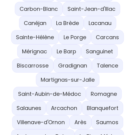
Carbon-Blanc
Saint-Jean-d'Illac
Canéjan
La Brède
Lacanau
Sainte-Hélène
Le Porge
Carcans
Mérignac
Le Barp
Sanguinet
Biscarrosse
Gradignan
Talence
Martignas-sur-Jalle
Saint-Aubin-de-Médoc
Romagne
Salaunes
Arcachon
Blanquefort
Villenave-d'Ornon
Arès
Saumos