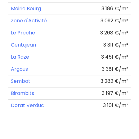
Mairie Bourg
3 186 €/m²
Zone d'Activité
3 092 €/m²
Le Preche
3 268 €/m²
Centujean
3 311 €/m²
La Raze
3 451 €/m²
Argous
3 381 €/m²
Sembat
3 282 €/m²
Birambits
3 197 €/m²
Dorat Verduc
3 101 €/m²