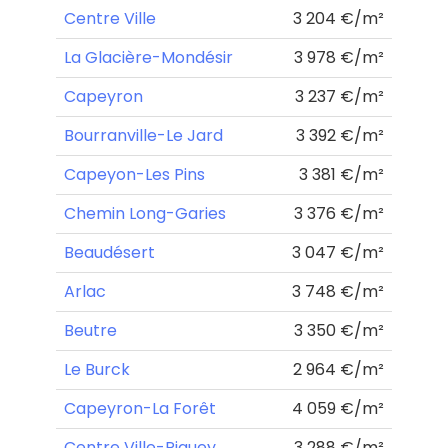
Centre Ville
3 204 €/m²
La Glacière-Mondésir
3 978 €/m²
Capeyron
3 237 €/m²
Bourranville-Le Jard
3 392 €/m²
Capeyon-Les Pins
3 381 €/m²
Chemin Long-Garies
3 376 €/m²
Beaudésert
3 047 €/m²
Arlac
3 748 €/m²
Beutre
3 350 €/m²
Le Burck
2 964 €/m²
Capeyron-La Forêt
4 059 €/m²
Centre Ville-Piquey
3 288 €/m²