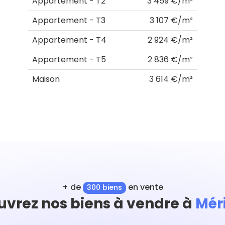
Appartement - T2
3 459 €/m²
Appartement - T3
3 107 €/m²
Appartement - T4
2 924 €/m²
Appartement - T5
2 836 €/m²
Maison
3 614 €/m²
+ de
en vente
300 biens
vrez nos biens à vendre à
Mér