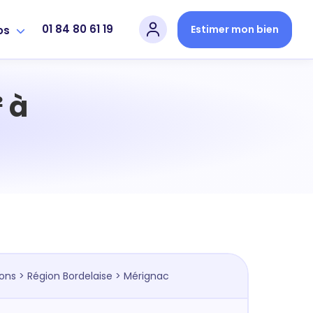
01 84 80 61 19
Estimer mon bien
os
 à
ions
>
Région Bordelaise
> Mérignac