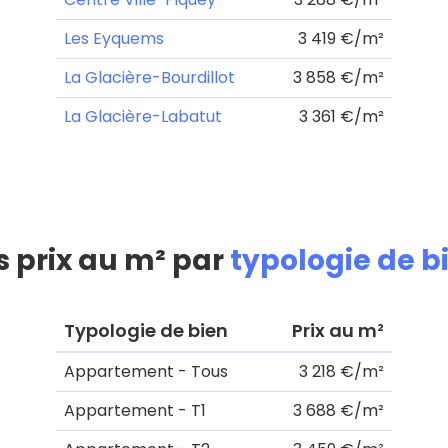
Les Eyquems
3 419 €/m²
La Glacière-Bourdillot
3 858 €/m²
La Glacière-Labatut
3 361 €/m²
s prix au m² par
typologie de b
Typologie de bien
Prix au m²
Appartement - Tous
3 218 €/m²
Appartement - T1
3 688 €/m²