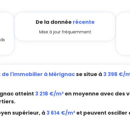
De la donnée
récente
Mise à jour fréquemment
nds
x de l'immobilier à Mérignac
se situe à
3 398 €/m
gnac atteint
3 218 €/m²
en moyenne avec des va
tiers.
oyen supérieur, à
3 614 €/m²
et peuvent osciller 