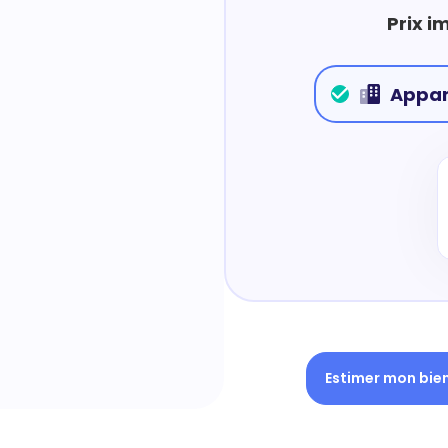
Prix i
Appa
Estimer mon bie