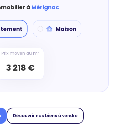
mmobilier à
Mérignac
rtement
Maison
Prix moyen au m²
3 218 €
n
Découvrir nos biens à vendre