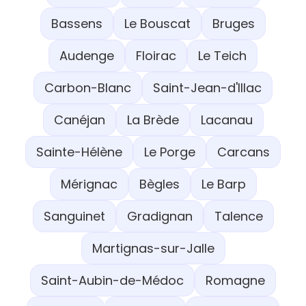
Bassens
Le Bouscat
Bruges
Audenge
Floirac
Le Teich
Carbon-Blanc
Saint-Jean-d'Illac
Canéjan
La Brède
Lacanau
Sainte-Hélène
Le Porge
Carcans
Mérignac
Bègles
Le Barp
Sanguinet
Gradignan
Talence
Martignas-sur-Jalle
Saint-Aubin-de-Médoc
Romagne