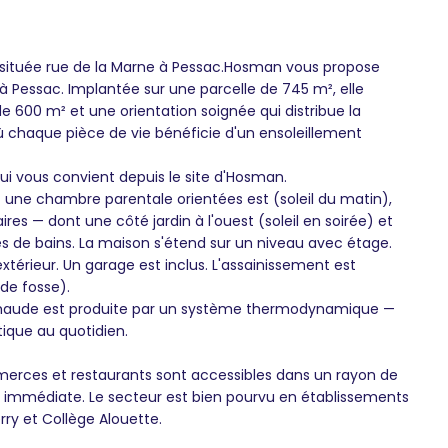
située rue de la Marne à Pessac.Hosman vous propose
à Pessac. Implantée sur une parcelle de 745 m², elle
e 600 m² et une orientation soignée qui distribue la
 où chaque pièce de vie bénéficie d'un ensoleillement
qui vous convient depuis le site d'Hosman.
une chambre parentale orientées est (soleil du matin),
es — dont une côté jardin à l'ouest (soleil en soirée) et
es de bains. La maison s'étend sur un niveau avec étage.
xtérieur. Un garage est inclus. L'assainissement est
de fosse).
 chaude est produite par un système thermodynamique —
ique au quotidien.
erces et restaurants sont accessibles dans un rayon de
é immédiate. Le secteur est bien pourvu en établissements
erry et Collège Alouette.