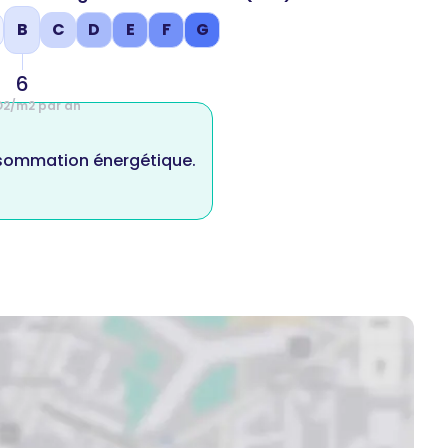
B
C
D
E
F
G
6
O2/m2 par an
nsommation énergétique.