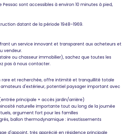
e Pessac sont accessibles à environ 10 minutes à pied,
ruction datant de la période 1948–1969.
frant un service innovant et transparent aux acheteurs et
du vendeur.
ataire ou chasseur immobilier), sachez que toutes les
ez pas à nous contacter.
re et recherchée, offre intimité et tranquillité totale
et amateurs d'extérieur, potentiel paysager important avec
(entrée principale + accès jardin/arrière)
minosité naturelle importante tout au long de la journée
els, argument fort pour les familles
tégrés, ballon thermodynamique : investissements
 d'appoint, très apprécié en résidence principale