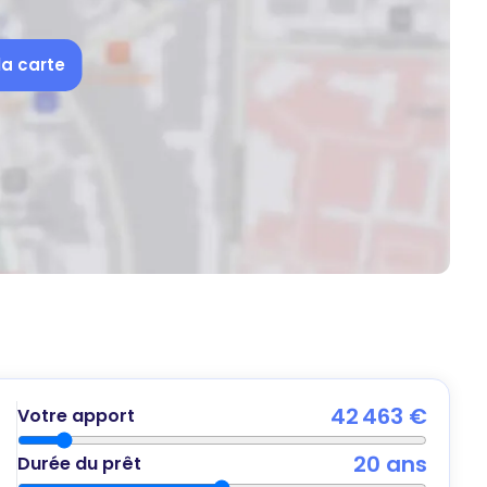
la carte
42 463 €
Votre apport
20
ans
Durée du prêt