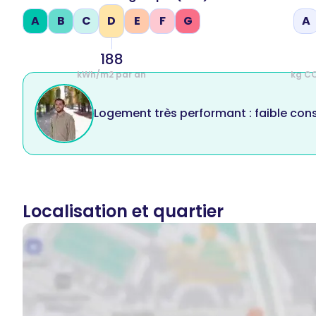
A
B
C
D
E
F
G
A
188
kWh/m2 par an
kg C
Logement très performant : faible co
Localisation et quartier