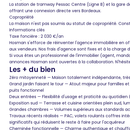
La station de tramway Pessac Centre (Ligne B) et la gare d
offrant une connexion directe vers Bordeaux.
Copropriété
La maison n'est pas soumis au statut de copropriété. Const
Informations clés
Taxe foncière : 2 030 €/an
Hosman s'efforce de réinventer l'agence immobilière en of
aux vendeurs. Nos frais d'agence sont fixes et à la charge 
Si vous êtes un professionnel de l'immobilier (agent, mand
annonces Hosman sont ouvertes à la collaboration. N'hésit
Les + du bien
Zéro mitoyenneté — Maison totalement indépendante, très ra
Grand jardin faisant le tour — Atout majeur pour familles 
puits fonctionnel
Deux entrées — Flexibilité d'usage et praticité au quotidien 
Exposition sud — Terrasse et cuisine orientées plein sud, lu
Grandes chambres — Volumes supérieurs aux standards actu
Travaux récents réalisés — PAC, volets roulants coffres in
significatifs qui réduisent le reste à faire pour l'acquéreur
Cheminée fonctionnelle — Charme authentique et chauffage