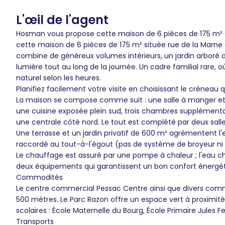
L'œil de l'agent
Hosman vous propose cette maison de 6 pièces de 175 m² 
cette maison de 6 pièces de 175 m² située rue de la Marne 
combine de généreux volumes intérieurs, un jardin arboré d
lumière tout au long de la journée. Un cadre familial rare,
naturel selon les heures.
Planifiez facilement votre visite en choisissant le créneau 
La maison se compose comme suit : une salle à manger et 
une cuisine exposée plein sud, trois chambres supplémentair
une centrale côté nord. Le tout est complété par deux sall
Une terrasse et un jardin privatif de 600 m² agrémentent l'e
raccordé au tout-à-l'égout (pas de système de broyeur ni 
Le chauffage est assuré par une pompe à chaleur ; l'eau
deux équipements qui garantissent un bon confort énergét
Commodités
Le centre commercial Pessac Centre ainsi que divers comm
500 mètres. Le Parc Razon offre un espace vert à proximit
scolaires : École Maternelle du Bourg, École Primaire Jules F
Transports