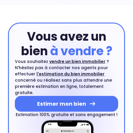
appartement vous pouvez commencer par une
estimation en ligne et compléter si besoin cette
estimation par un rendez-vous avec l'un de nos agents
du quartier.
Estimer mon bien
Vous avez un
bien
à vendre ?
Vous souhaitez
vendre un bien immobilier
?
N'hésitez pas à contacter nos agents pour
effectuer
l'estimation du bien immobilier
concerné ou réalisez sans plus attendre une
première estimation en ligne, totalement
gratuite.
Estimer mon bien
Estimation 100% gratuite et sans engagement !