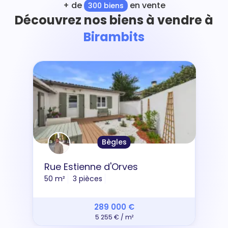
+ de
en vente
300 biens
Découvrez nos biens à vendre à
Birambits
Bègles
Rue Estienne d'Orves
50 m²
3 pièces
289 000 €
5 255 € / m²