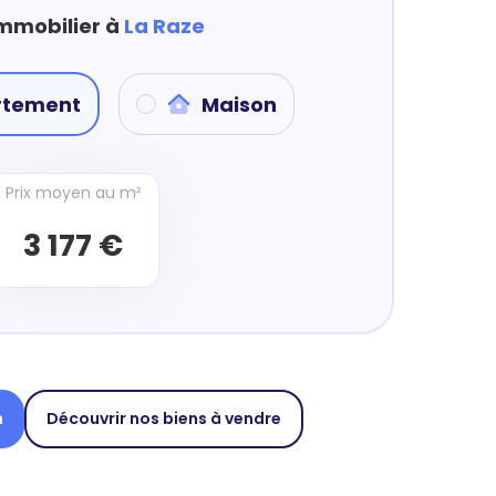
immobilier à
La Raze
rtement
Maison
Prix moyen au m²
3 177 €
n
Découvrir nos biens à vendre