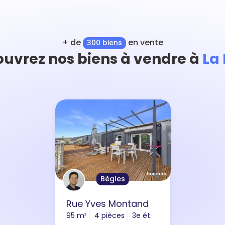
+ de
en vente
300 biens
uvrez nos biens à vendre à
La
Bègles
Rue Yves Montand
95 m²
4 pièces
3e ét.