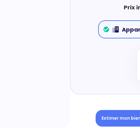
Prix 
Appa
Estimer mon bie