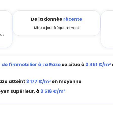
De la donnée
récente
Mise à jour fréquemment
nds
x de l'immobilier à La Raze
se situe à
3 451 €/m²
aze atteint
3 177 €/m²
en moyenne
oyen supérieur, à
3 518 €/m²