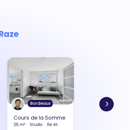
 Raze
Bordeaux
Cours de la Somme
Bou
26 m²
Studio
6e ét.
50 m