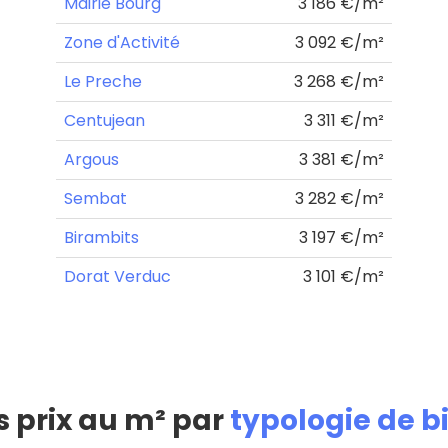
Mairie Bourg
3 186 €/m²
Zone d'Activité
3 092 €/m²
Le Preche
3 268 €/m²
Centujean
3 311 €/m²
Argous
3 381 €/m²
Sembat
3 282 €/m²
Birambits
3 197 €/m²
Dorat Verduc
3 101 €/m²
s prix au m² par
typologie de b