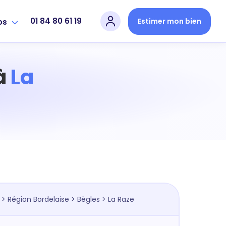
01 84 80 61 19
Estimer mon bien
os
 à
La
>
Région Bordelaise
>
Bègles
> La Raze